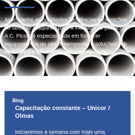
Acompanhe as novidades, tendências e inovações
no setor de máquinas para a indústria de plásticos.
A C. Picolo é especializada em fornecer
equipamentos de alto desempenho e soluções sob
medida para as necessidades do mercado.
Blog
Capacitação constante – Unicor /
Olmas
Iniciaremos a semana com mais uma